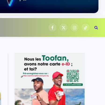
Facebook
X
Instagram
TikTok
(Twitter)