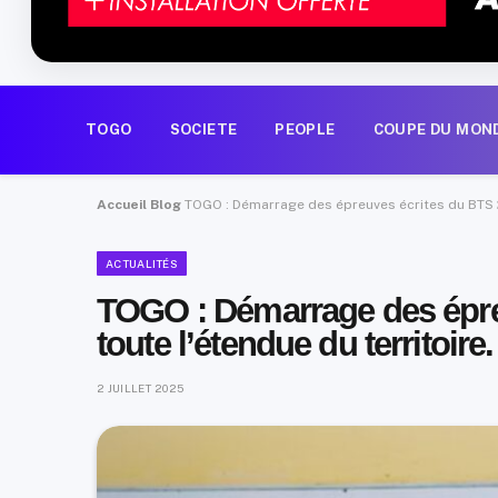
TOGO
SOCIETE
PEOPLE
COUPE DU MON
Accueil
Blog
TOGO : Démarrage des épreuves écrites du BTS 20
ACTUALITÉS
TOGO : Démarrage des épre
toute l’étendue du territoire.
2 JUILLET 2025