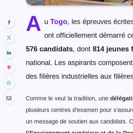
A
u
Togo
, les épreuves écrit
ont officiellement démarré c
576 candidats
, dont
814 jeunes f
national. Les aspirants composen
des filières industrielles aux filiè
Comme le veut la tradition, une
délégat
plusieurs centres d’examen pour s’assu
un message de soutien aux candidats. Ce
l’Enseignement supérieur et de la R