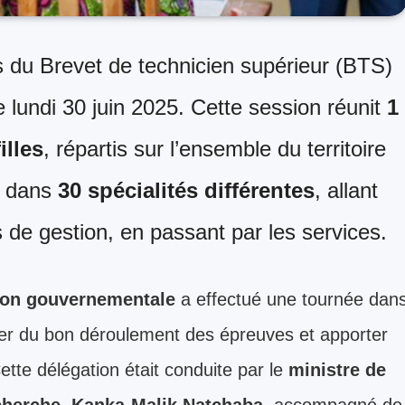
es du Brevet de technicien supérieur (BTS)
e lundi 30 juin 2025. Cette session réunit
1
illes
, répartis sur l’ensemble du territoire
t dans
30 spécialités différentes
, allant
res de gestion, en passant par les services.
ion gouvernementale
a effectué une tournée dan
rer du bon déroulement des épreuves et apporter
tte délégation était conduite par le
ministre de
echerche, Kanka-Malik Natchaba
, accompagné de