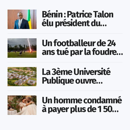
Bénin : Patrice Talon
élu président du
Sénat
Un footballeur de 24
ans tué par la foudre
en plein match
La 3ème Université
Publique ouvre
bientôt au Togo
Un homme condamné
à payer plus de 1 500
000 FCFA à sa
maîtresse pour lui