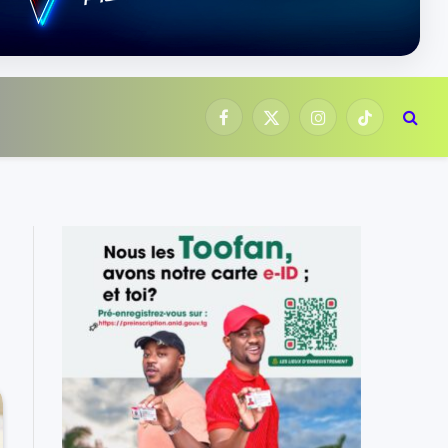
Facebook
X
Instagram
TikTok
(Twitter)