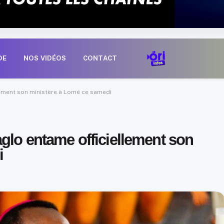
DE
NOS VIDÉOS
CONTACT
lement son ministère à Lomé ce samedi
glo entame officiellement son
i