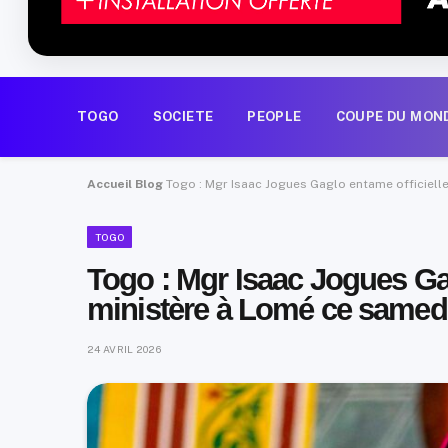
TOGO
SOCIETE
PEOPLE
COUPE DU MON
Accueil
Blog
Togo : Mgr Isaac Jogues Gaglo entame officiel
TOGO
Togo : Mgr Isaac Jogues Ga
ministère à Lomé ce samed
24 AVRIL 2026