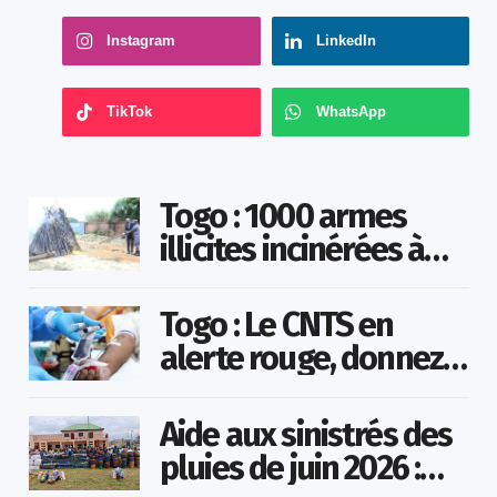
Instagram
LinkedIn
TikTok
WhatsApp
Togo : 1000 armes
illicites incinérées à
Agoè-Nyivé
Togo : Le CNTS en
alerte rouge, donnez
votre sang pour
sauver des vies !
Aide aux sinistrés des
pluies de juin 2026 :