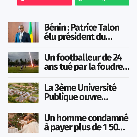
Bénin : Patrice Talon
élu président du
Sénat
Un footballeur de 24
ans tué par la foudre
en plein match
La 3ème Université
Publique ouvre
bientôt au Togo
Un homme condamné
à payer plus de 1 500
000 FCFA à sa