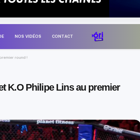
DE
NOS VIDÉOS
CONTACT
premier round !
t K.O Philipe Lins au premier