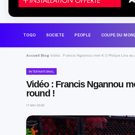
TOGO
SOCIETE
PEOPLE
COUPE DU MON
Accueil
Blog
Vidéo : Francis Ngannou met K.O Philipe Lins au 
INTERNATIONAL
Vidéo : Francis Ngannou me
round !
17 MAI 2026