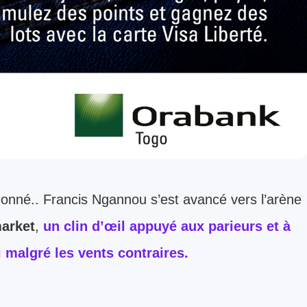
 donné.. Francis Ngannou s’est avancé vers l’arène
arket
,
un clin d’œil appuyé aux parieurs et à
 malgré les vents contraires.