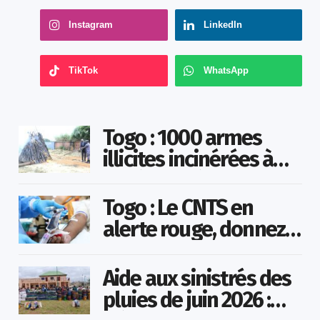
Instagram
LinkedIn
TikTok
WhatsApp
Togo : 1000 armes
illicites incinérées à
Agoè-Nyivé
Togo : Le CNTS en
alerte rouge, donnez
votre sang pour
sauver des vies !
Aide aux sinistrés des
pluies de juin 2026 :