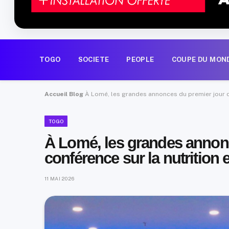
TOGO
SOCIETE
PEOPLE
COUPE DU MON
Accueil
Blog
À Lomé, les grandes annonces du premier jour de
TOGO
À Lomé, les grandes annonc
conférence sur la nutrition e
11 MAI 2026