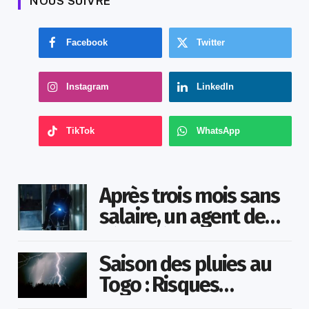
NOUS SUIVRE
Facebook
Twitter
Instagram
LinkedIn
TikTok
WhatsApp
Après trois mois sans
salaire, un agent de
sécurité cambriole la
mairie qu’il surveillait
Saison des pluies au
Togo : Risques
d’inondations accrus