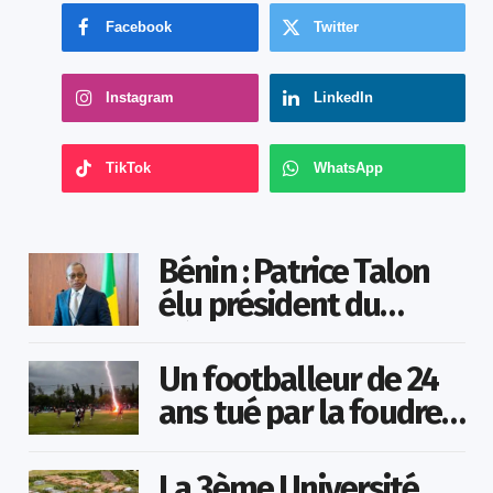
Facebook
Twitter
Instagram
LinkedIn
TikTok
WhatsApp
Bénin : Patrice Talon
élu président du
Sénat
Un footballeur de 24
ans tué par la foudre
en plein match
La 3ème Université