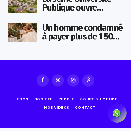
Publique ouvre
bientôt au Togo
Un homme condamné
à payer plus de 1 500
000 FCFA à sa
maîtresse pour lui
avoir promis de la
marier
Facebook
X
Instagram
Pinterest
(Twitter)
TOGO
SOCIETE
PEOPLE
COUPE DU MONDE
NOS VIDÉOS
CONTACT