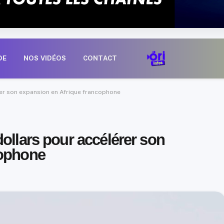
DE
NOS VIDÉOS
CONTACT
rer son expansion en Afrique francophone
ollars pour accélérer son
cophone