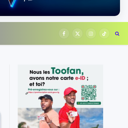
Facebook
X
Instagram
TikTok
(Twitter)