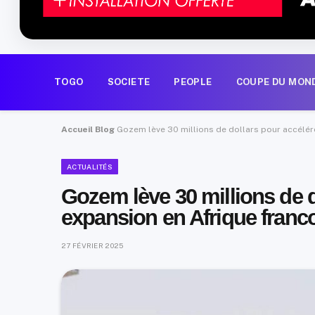
TOGO
SOCIETE
PEOPLE
COUPE DU MON
Accueil
Blog
Gozem lève 30 millions de dollars pour accélé
ACTUALITÉS
Gozem lève 30 millions de d
expansion en Afrique fran
27 FÉVRIER 2025