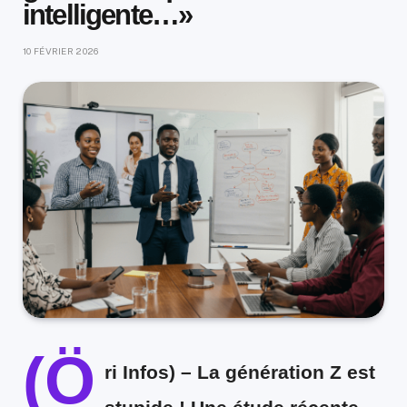
intelligente…»
10 FÉVRIER 2026
(Ö
ri Infos)
– La génération Z est