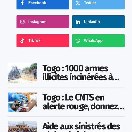
Facebook
Twitter
Instagram
LinkedIn
TikTok
WhatsApp
Togo : 1000 armes
illicites incinérées à
Agoè-Nyivé
Togo : Le CNTS en
alerte rouge, donnez
votre sang pour
sauver des vies !
Aide aux sinistrés des