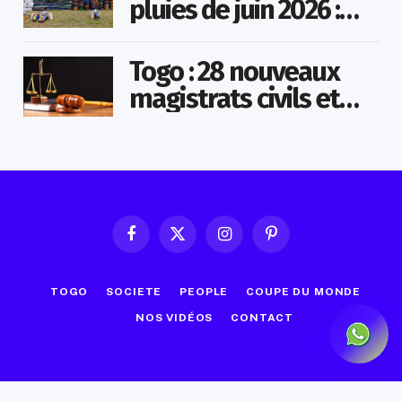
pluies de juin 2026 :
Démarrage officiel
des opérations à
Togo : 28 nouveaux
Kotokoli-zongo
magistrats civils et
militaires nommés
Facebook
X
Instagram
Pinterest
(Twitter)
TOGO
SOCIETE
PEOPLE
COUPE DU MONDE
NOS VIDÉOS
CONTACT