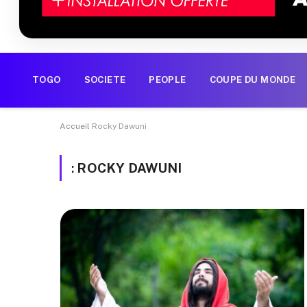
TOGO
SOCIETE
PEOPLE
COUPE DU MONDE
Accueil
Rocky Dawuni
:
ROCKY DAWUNI