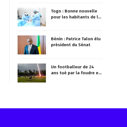
Togo : Bonne nouvelle
pour les habitants de la
préfecture de Vo
Bénin : Patrice Talon élu
président du Sénat
Un footballeur de 24
ans tué par la foudre en
plein match
Reçois les infos avant tout le monde