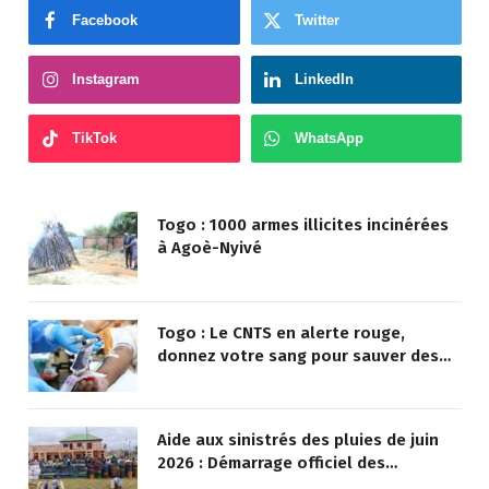
NOUS SUIVRE
Facebook
Twitter
Instagram
LinkedIn
TikTok
WhatsApp
Togo : 1000 armes illicites incinérées
à Agoè-Nyivé
Togo : Le CNTS en alerte rouge,
donnez votre sang pour sauver des
vies !