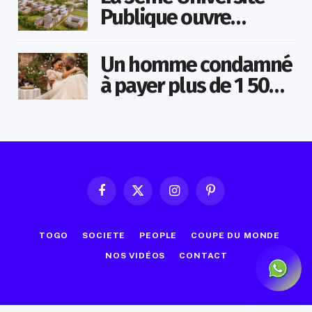
Publique ouvre
bientôt au Togo
Un homme condamné
à payer plus de 1 500
000 FCFA à sa
maîtresse pour lui
avoir promis de la
marier
Facebook
X
Instagram
Pinterest
(Twitter)
TOGO
SOCIETE
PEOPLE
COUPE DU MONDE
NOS VIDÉOS
CONTACT