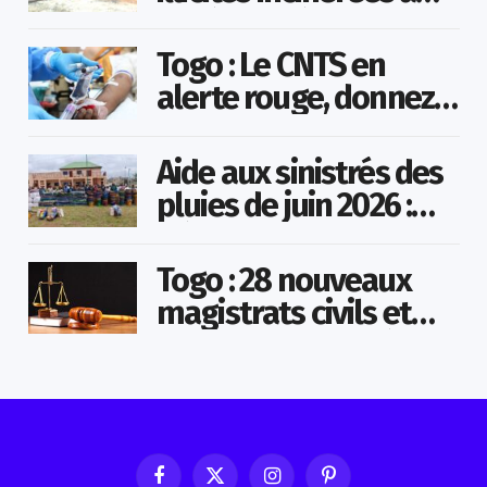
Agoè-Nyivé
Togo : Le CNTS en
alerte rouge, donnez
votre sang pour
sauver des vies !
Aide aux sinistrés des
pluies de juin 2026 :
Démarrage officiel
des opérations à
Togo : 28 nouveaux
Kotokoli-zongo
magistrats civils et
militaires nommés
Facebook
X
Instagram
Pinterest