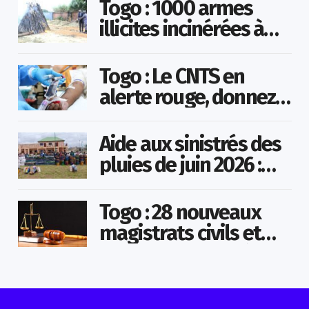
Togo : 1000 armes
illicites incinérées à
Agoè-Nyivé
Togo : Le CNTS en
alerte rouge, donnez
votre sang pour
sauver des vies !
Aide aux sinistrés des
pluies de juin 2026 :
Démarrage officiel
des opérations à
Togo : 28 nouveaux
Kotokoli-zongo
magistrats civils et
militaires nommés