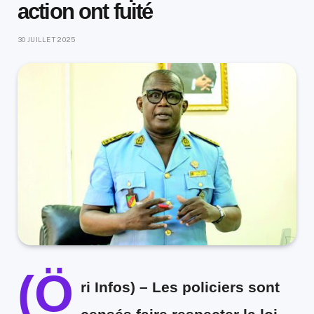
action ont fuité
30 JUILLET 2025
(Ö
ri Infos) –
Les policiers sont