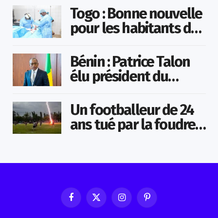
Togo : Bonne nouvelle
pour les habitants de
la préfecture de Vo
Bénin : Patrice Talon
élu président du
Sénat
Un footballeur de 24
ans tué par la foudre
en plein match
Facebook
X
Instagram
Pinterest
(Twitter)