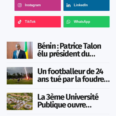
Instagram
LinkedIn
TikTok
WhatsApp
Bénin : Patrice Talon
élu président du
Sénat
Un footballeur de 24
ans tué par la foudre
en plein match
La 3ème Université
Publique ouvre
bientôt au Togo